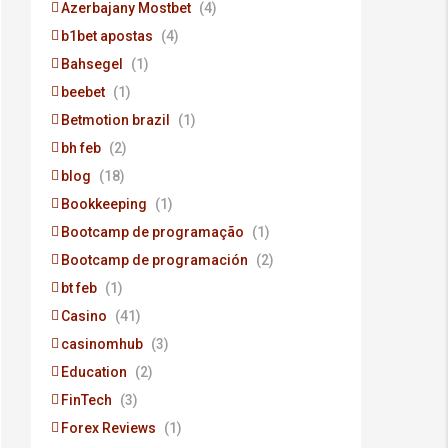
Azerbajany Mostbet
(4)
b1bet apostas
(4)
Bahsegel
(1)
beebet
(1)
Betmotion brazil
(1)
bh feb
(2)
blog
(18)
Bookkeeping
(1)
Bootcamp de programação
(1)
Bootcamp de programación
(2)
bt feb
(1)
Casino
(41)
casinomhub
(3)
Education
(2)
FinTech
(3)
Forex Reviews
(1)