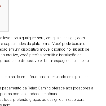
o
 favoritos a qualquer hora, em qualquer lugar, com
s e capacidades da plataforma. Você pode baixar o
ação em um dispositivo móvel clicando no link apk de
 o arquivo, você precisa permitir a instalação de
urações do dispositivo e liberar espaço suficiente no
 que o saldo em bônus passa ser usado em qualquer
s de pagamento da Relax Gaming oferece aos jogadores a
apostas com sua rodada de bônus.
 local preferido graças ao design otimizado para
suário.