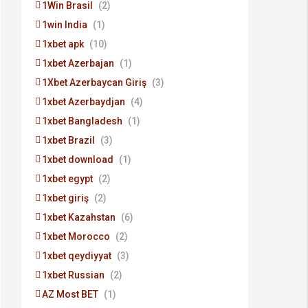
1Win Brasil
(2)
1win India
(1)
1xbet apk
(10)
1xbet Azerbajan
(1)
1Xbet Azerbaycan Giriş
(3)
1xbet Azerbaydjan
(4)
1xbet Bangladesh
(1)
1xbet Brazil
(3)
1xbet download
(1)
1xbet egypt
(2)
1xbet giriş
(2)
1xbet Kazahstan
(6)
1xbet Morocco
(2)
1xbet qeydiyyat
(3)
1xbet Russian
(2)
AZ Most BET
(1)