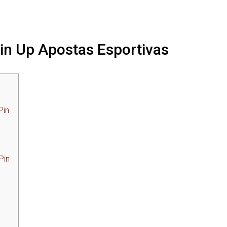
Pin Up Apostas Esportivas
Pin
Pin