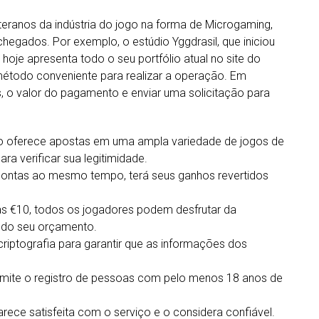
eranos da indústria do jogo na forma de Microgaming,
gados. Por exemplo, o estúdio Yggdrasil, que iniciou
hoje apresenta todo o seu portfólio atual no site do
 método conveniente para realizar a operação. Em
s, o valor do pagamento e enviar uma solicitação para
no oferece apostas em uma ampla variedade de jogos de
ra verificar sua legitimidade.
 contas ao mesmo tempo, terá seus ganhos revertidos
 €10, todos os jogadores podem desfrutar da
ando seu orçamento.
criptografia para garantir que as informações dos
permite o registro de pessoas com pelo menos 18 anos de
arece satisfeita com o serviço e o considera confiável.