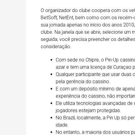
O organizador do clube coopera com os vet
BetSoft, NetEnt, bem como com os recém-che
sua jornada apenas no início dos anos 2010, 
clube. Na janela que se abre, selecione um
seguida, você precisa preencher os detalhe
consideração.
Com sede no Chipre, o Pin-Up cassi
azar e tem uma licença de Curaçao pa
Qualquer participante que usar duas
pela gerência do cassino.
E com um depósito mínimo de apenas
experiência do cassino, não import
Ele utiliza tecnologias avançadas de 
jogadores estejam protegidas.
No Brazil, localmente, a Pin Up só 
idade.
No entanto, a maioria dos usuários p