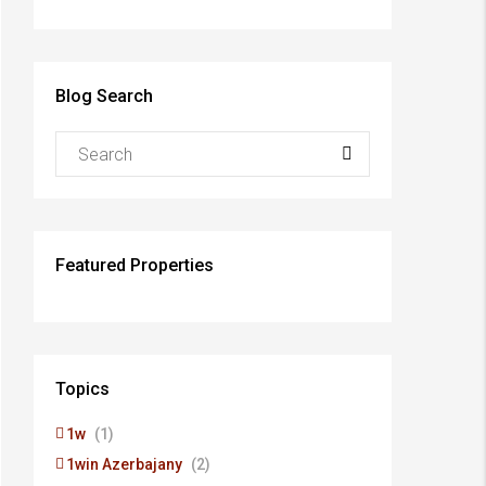
Blog Search
Featured Properties
Topics
1w
(1)
1win Azerbajany
(2)