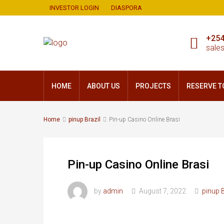
INVESTOR LOGIN
DIASPORA
+254
sale
HOME
ABOUT US
PROJECTS
RESERVE T
Home
pinup Brazil
Pin-up Casino Online Brasi
Pin-up Casino Online Brasi
by
admin
August 7, 2022
pinup B