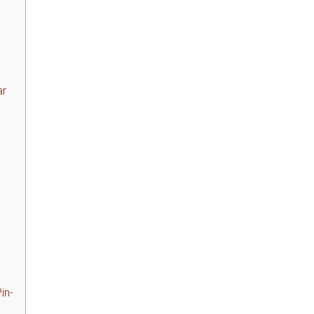
ar
o
in-