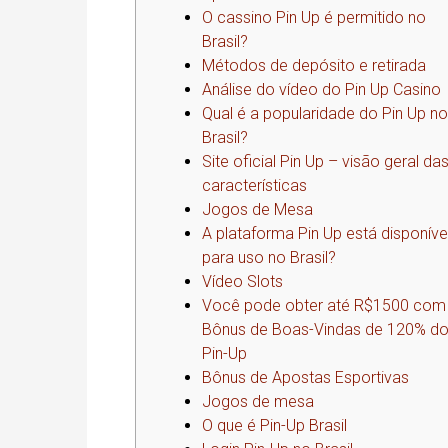
O cassino Pin Up é permitido no
Brasil?
Métodos de depósito e retirada
Análise do vídeo do Pin Up Casino
Qual é a popularidade do Pin Up no
Brasil?
Site oficial Pin Up – visão geral da
características
Jogos de Mesa
A plataforma Pin Up está disponíve
para uso no Brasil?
Vídeo Slots
Você pode obter até R$1500 com
Bônus de Boas-Vindas de 120% d
Pin-Up
Bônus de Apostas Esportivas
Jogos de mesa
O que é Pin-Up Brasil