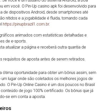
o. Se você é um usuário do sistema Android, a boa
u em você. O Pin-Up casino apk foi desenvolvido para
 de dispositivos Android, desde smartphones até
são nítidos e a jogabilidade é fluida, tornando cada
el
https://pinupbrazil1.com.br
.
ográficos animados com estatísticas detalhadas e
es de e-sports.
sta atualizar a página e receberá outra quantia de
 requisitos de aposta antes de serem retirados.
a ótima oportunidade para obter um bônus assim, sem
 é um lugar onde são coletados os melhores jogos de
do. O Pin-Up Online Casino é um dos poucos no Brasil
 conteúdo de jogo 100% certificado. Os bônus que já
do-se em conta a aposta.
eiros