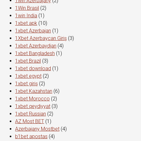
1win Azerbajany
(2)
1Win Brasil
(2)
1win India
(1)
1xbet apk
(10)
1xbet Azerbajan
(1)
1Xbet Azerbaycan Giriş
(3)
1xbet Azerbaydjan
(4)
1xbet Bangladesh
(1)
1xbet Brazil
(3)
1xbet download
(1)
1xbet egypt
(2)
1xbet giriş
(2)
1xbet Kazahstan
(6)
1xbet Morocco
(2)
1xbet qeydiyyat
(3)
1xbet Russian
(2)
AZ Most BET
(1)
Azerbajany Mostbet
(4)
b1bet apostas
(4)