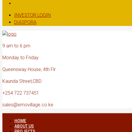
INVESTOR LOGIN
DIASPORA
9 am to 6 pm
Monday to Friday
Queensway House, 4th Flr
Kaunda Street,CBD
+254 722 737451
sales@emovillage.co.ke
HOME
ABOUT US
PROJECTS