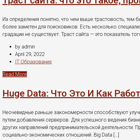
Траст сайта: что это такое, п
Из определения понятно, что чем выше трастовость, тем б
более заметен для поисковиков. Есть несколько специали
градации не существует. Траст сайта — это показатель того
by admin
April 29, 2022
IT Образование
Read More
Huge Data: Что Это И Как Ра
Неочевидные раньше закономерности способствуют улучш
путем добавления серверов. Для успешного ведения би
других направлений предпринимательской деятельности. 
социально-экономических отношений. Big Data […]