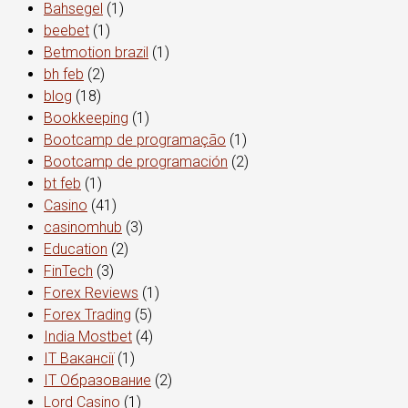
Bahsegel
(1)
beebet
(1)
Betmotion brazil
(1)
bh feb
(2)
blog
(18)
Bookkeeping
(1)
Bootcamp de programação
(1)
Bootcamp de programación
(2)
bt feb
(1)
Casino
(41)
casinomhub
(3)
Education
(2)
FinTech
(3)
Forex Reviews
(1)
Forex Trading
(5)
India Mostbet
(4)
IT Вакансії
(1)
IT Образование
(2)
Lord Сasino
(1)