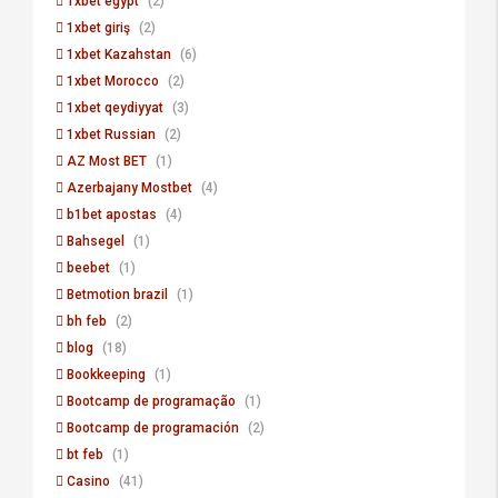
1xbet egypt
(2)
1xbet giriş
(2)
1xbet Kazahstan
(6)
1xbet Morocco
(2)
1xbet qeydiyyat
(3)
1xbet Russian
(2)
AZ Most BET
(1)
Azerbajany Mostbet
(4)
b1bet apostas
(4)
Bahsegel
(1)
beebet
(1)
Betmotion brazil
(1)
bh feb
(2)
blog
(18)
Bookkeeping
(1)
Bootcamp de programação
(1)
Bootcamp de programación
(2)
bt feb
(1)
Casino
(41)