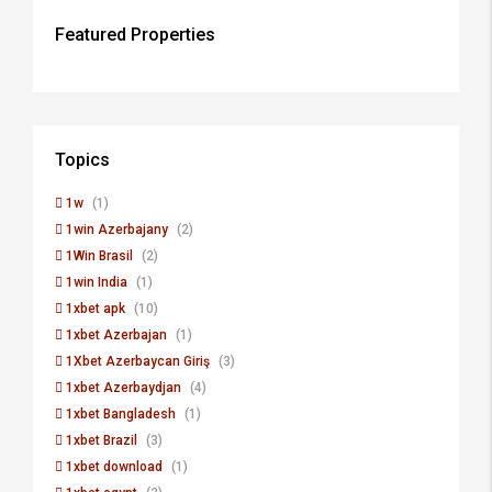
Featured Properties
Topics
1w
(1)
1win Azerbajany
(2)
1Win Brasil
(2)
1win India
(1)
1xbet apk
(10)
1xbet Azerbajan
(1)
1Xbet Azerbaycan Giriş
(3)
1xbet Azerbaydjan
(4)
1xbet Bangladesh
(1)
1xbet Brazil
(3)
1xbet download
(1)