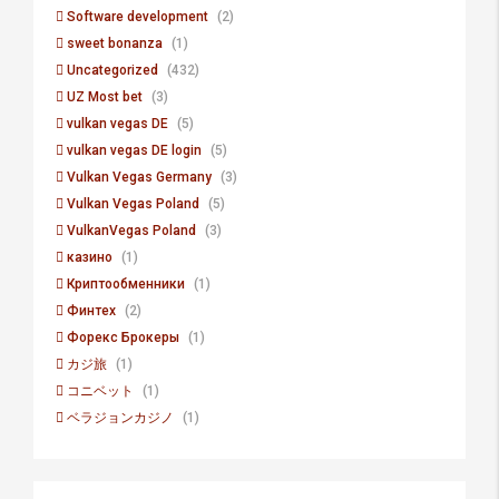
Software development
(2)
sweet bonanza
(1)
Uncategorized
(432)
UZ Most bet
(3)
vulkan vegas DE
(5)
vulkan vegas DE login
(5)
Vulkan Vegas Germany
(3)
Vulkan Vegas Poland
(5)
VulkanVegas Poland
(3)
казино
(1)
Криптообменники
(1)
Финтех
(2)
Форекс Брокеры
(1)
カジ旅
(1)
コニベット
(1)
ベラジョンカジノ
(1)