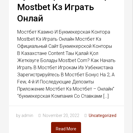
Mostbet Кз Играть
Онлай
Мостбет Казино И Букмекерская Контора
Mostbet Кз Играть Онлайн Мостбет Кз
Официальный Сайт Букмекерской Конторы
В Казахстане Content Тағы Қалай Қол
Жеткізуге Болады Mostbet Com? Как Начать
Играть В Мостбет Игрокам Из Узбекистана
Зарегистрируйтесь В Мостбет Бонус На 2, A
Few, 4-й И Последующие Депозиты
Приложение Мостбет Кз Мостбет – Онлайн”
“букмекерская Компания Со Ставками […]
by admin
November 20, 2022
Uncategorized
Read More