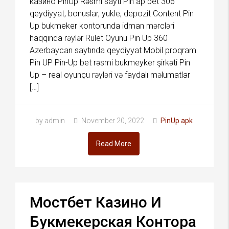
казино PinUp Rəsmi saytı Pin ap bet 306
qeydiyyat, bonuslar, yukle, depozit Content Pin
Up bukmeker kontorunda idman mərcləri
haqqında rəylər Rulet Oyunu Pin Up 360
Azerbaycan saytında qeydiyyat Mobil proqram
Pin UP Pin-Up bet rəsmi bukmeyker şirkəti Pin
Up – real oyunçu rəyləri və faydalı məlumatlar
[…]
by admin
November 20, 2022
PinUp apk
Read More
Мостбет Казино И
Букмекерская Контора