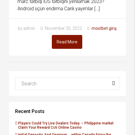
mərc tətbiqi iOS tətbiqini yeniləmək 2023?
Android üçün endirmə Canlı yayımlar […]
by admin
November 20, 2022
mostbet giriş
Read More
Recent Posts
Players Could Try Live Dealers Today. – Philippine market
Claim Your Reward Cc6 Online Casino
Initial Deposits And Onanism _ within Canada Enjoy the