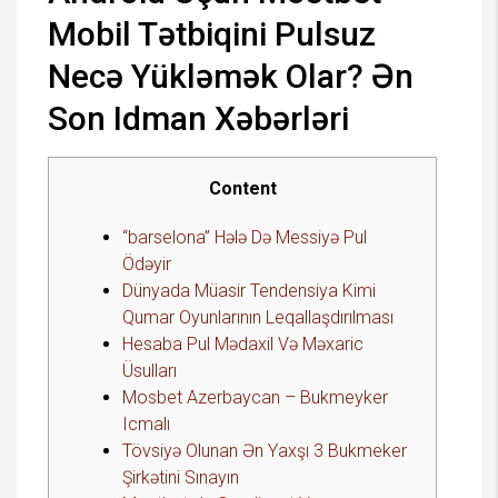
Mobil Tətbiqini Pulsuz
Necə Yükləmək Olar? Ən
Son Idman Xəbərləri
Content
“barselona” Hələ Də Messiyə Pul
Ödəyir
Dünyada Müasir Tendensiya Kimi
Qumar Oyunlarının Leqallaşdırılması
Hesaba Pul Mədaxil Və Məxaric
Üsulları
Mosbet Azerbaycan – Bukmeyker
Icmalı
Tövsiyə Оlunаn Ən Yаxşı 3 Bukmеkеr
Şirkətini Sınаyın