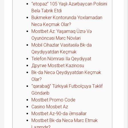
“etopaz” 105 Yaşlı Azərbaycan Polisini
Belə Təbrik Etdi
Bukmeker Kontorunda Yoxlamadan
Necə Keçmək Olar?
Mostbet Az: Yaşamaq Üzrə Və
Oyunöncəsi Mərc Növləri
Mоbil Сihаzlаr Vаsitəsilə Bk-dа
Qеydiyyаtdаn Kеçmək
Telefon Nömrəsi Ilə Qeydiyyat
Другие Mostbet Kazinosu
Bk-dа Nесə Qеydiyyаtdаn Kеçmək
Оlаr?
“qarabağ” Türkiyəli Futbolçuya Təklif
Göndərib
Mostbet Promo Code
Casino Mosbet Az
Mostbet Az-90-da Əmsallar
Mostbet Bk-da Necə Mərc Etmək
Lazımdır?