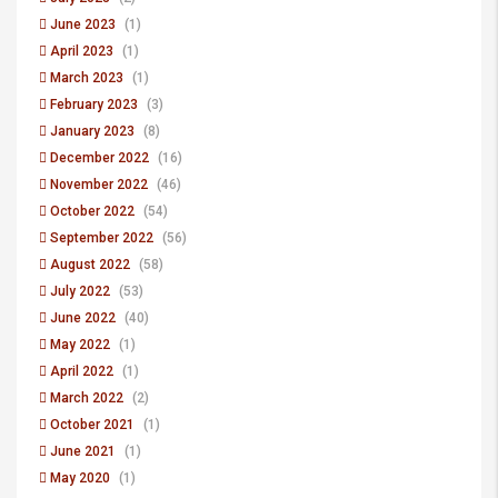
June 2023
(1)
April 2023
(1)
March 2023
(1)
February 2023
(3)
January 2023
(8)
December 2022
(16)
November 2022
(46)
October 2022
(54)
September 2022
(56)
August 2022
(58)
July 2022
(53)
June 2022
(40)
May 2022
(1)
April 2022
(1)
March 2022
(2)
October 2021
(1)
June 2021
(1)
May 2020
(1)