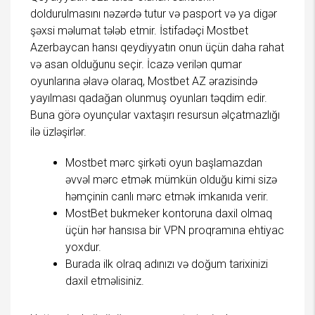
doldurulmasını nəzərdə tutur və pasport və ya digər
şəxsi məlumat tələb etmir. İstifadəçi Mostbet
Azerbaycan hansı qeydiyyatın onun üçün daha rahat
və asan olduğunu seçir. İcazə verilən qumar
oyunlarına əlavə olaraq, Mostbet AZ ərazisində
yayılması qadağan olunmuş oyunları təqdim edir.
Buna görə oyunçular vaxtaşırı resursun əlçatmazlığı
ilə üzləşirlər.
Mostbet mərc şirkəti oyun başlamazdan
əvvəl mərc etmək mümkün olduğu kimi sizə
həmçinin canlı mərc etmək imkanıda verir.
MostBet bukmeker kontoruna daxil olmaq
üçün hər hansısa bir VPN proqramına ehtiyac
yoxdur.
Burada ilk olraq adınızı və doğum tarixinizi
daxil etməlisiniz.