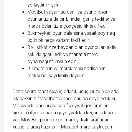
yerləşdirilmişdir.
MostBet yaşamaq canlı və oyunöncəsi
oyunlar üzrə də bir-birindən geniş təkliflər və
mərc növləri üzrə çoxçeşidlilik təklif edir.
Bukmeyker, oyun balansına vəsait qoymaq
üçün bir neçə variant təklif edir.
Bəli, şirkət Azerbaycan olan oyunçuları aktiv
şəkildə qəbul edir və manatla mərc
oynamağı mümkün edir.
Bu mərclərin və mərclərdəki hadisələrin
maksimal sayı limitli deyildir.
Daha sonra rahat çıxarış edərək uduşunuzu əldə edə
biləcəksiniz. “Mostbet”lə bağlı onu da qeyd edək ki,
Moskvada qanuni əsasda fəaliyyət göstərən bu
şirkətin ofşor zonada qeydiyyatdan keçən adaşı da
var. MostBet promo kod mərc şirkəti tərəfindən
xüsusi olaraq hazırlanır. Mostbet mərc saytı üçün