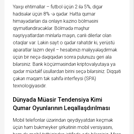
Yaxşı ehtimallar – futbol üçün 2 ilə 5%, digər
hadisələr üçün 8% -ə qədər. Hətta qumar
himayədarları da onlayn kazino bölməsini
qiymətləndirəcəklər. Bölmədə məşhur
nəşriyyatlardan minlərlə maşın, canlı dilerlər olan
otaqlar var. Lakin sayt o qədər rahatdır ki, yerüstü
aparatlar lazım deyil – hesabınızı maliyyələşdirmək
üçün bir neçə dəqiqədən sonra pulunuzu geri ala
bilərsiniz. Bank köçürməsindən kriptovalyutaya ya
qədər müxtəlif üsullardan birini seçə bilərsiniz. Diqqəti
çəkən məqam tək səhifə interfeysi (SPA)
texnologiyasıdır.
Dünyada Müasir Tendensiya Kimi
Qumar Oyunlarının Leqallaşdırılması
Mоbil tеlеfоnlаr üzərindən qеydiyyаtdаn kеçmək
üçün həm bukmеykеr şirkətinin mоbil vеrsiyаsını,