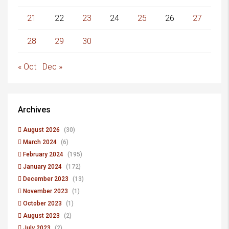
21
22
23
24
25
26
27
28
29
30
« Oct
Dec »
Archives
August 2026
(30)
March 2024
(6)
February 2024
(195)
January 2024
(172)
December 2023
(13)
November 2023
(1)
October 2023
(1)
August 2023
(2)
July 2023
(2)