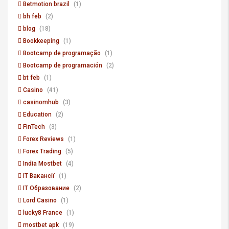
Betmotion brazil
(1)
bh feb
(2)
blog
(18)
Bookkeeping
(1)
Bootcamp de programação
(1)
Bootcamp de programación
(2)
bt feb
(1)
Casino
(41)
casinomhub
(3)
Education
(2)
FinTech
(3)
Forex Reviews
(1)
Forex Trading
(5)
India Mostbet
(4)
IT Вакансії
(1)
IT Образование
(2)
Lord Сasino
(1)
lucky8 France
(1)
mostbet apk
(19)