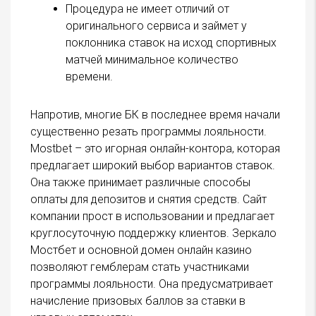
Процедура не имеет отличий от
оригинального сервиса и займет у
поклонника ставок на исход спортивных
матчей минимальное количество
времени.
Напротив, многие БК в последнее время начали
существенно резать программы лояльности.
Mostbet – это игорная онлайн-контора, которая
предлагает широкий выбор вариантов ставок.
Она также принимает различные способы
оплаты для депозитов и снятия средств. Сайт
компании прост в использовании и предлагает
круглосуточную поддержку клиентов. Зеркало
Мостбет и основной домен онлайн казино
позволяют гемблерам стать участниками
программы лояльности. Она предусматривает
начисление призовых баллов за ставки в