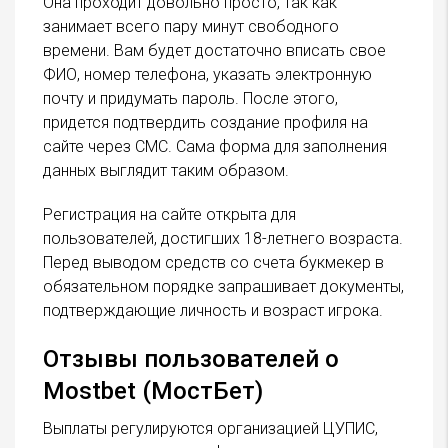
Она проходит довольно просто, так как
занимает всего пару минут свободного
времени. Вам будет достаточно вписать свое
ФИО, номер телефона, указать электронную
почту и придумать пароль. После этого,
придется подтвердить создание профиля на
сайте через СМС. Сама форма для заполнения
данных выглядит таким образом.
Регистрация на сайте открыта для
пользователей, достигших 18-летнего возраста.
Перед выводом средств со счета букмекер в
обязательном порядке запрашивает документы,
подтверждающие личность и возраст игрока.
Отзывы пользователей о
Mostbet (МостБет)
Выплаты регулируются организацией ЦУПИС,