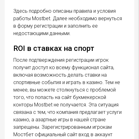
Здесь подробно описаны правила и условия
работы Mostbet. Далее необходимо вернуться
в форму регистрации и заполнить ее
недостающими данными.
ROI в ставках на спорт
После подтверждения регистрации игрок
получит доступ ко всему функционал сайта,
включая возможность делать ставки на
спортивные события и играть в казино. Тем не
менее, вы можете столкнуться с проблемой
того, что попасть на сайт букмекерской
конторы Mostbet не получается. Эта ситуация
связана с тем, что компания предлагает услуги
казино, а азартные игры в нашей стране
запрещены. Зарегистрированным игрокам
Мостбет официальный сайт вход в аккаунт