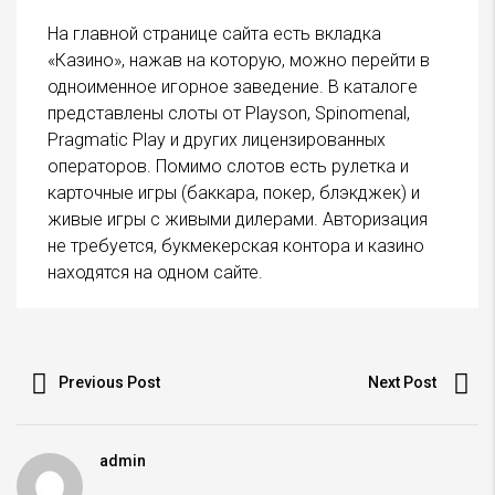
На главной странице сайта есть вкладка
«Казино», нажав на которую, можно перейти в
одноименное игорное заведение. В каталоге
представлены слоты от Playson, Spinomenal,
Pragmatic Play и других лицензированных
операторов. Помимо слотов есть рулетка и
карточные игры (баккара, покер, блэкджек) и
живые игры с живыми дилерами. Авторизация
не требуется, букмекерская контора и казино
находятся на одном сайте.
Previous Post
Next Post
admin