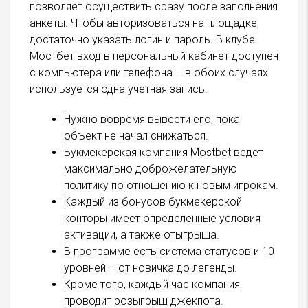
позволяет осуществить сразу после заполнения
анкеты. Чтобы авторизоваться на площадке,
достаточно указать логин и пароль. В клубе
Мостбет вход в персональный кабинет доступен
с компьютера или телефона – в обоих случаях
используется одна учетная запись.
Нужно вовремя вывести его, пока
объект не начал снижаться.
Букмекерская компания Mostbet ведет
максимально доброжелательную
политику по отношению к новым игрокам.
Каждый из бонусов букмекерской
конторы имеет определенные условия
активации, а также отыгрыша.
В программе есть система статусов и 10
уровней – от новичка до легенды.
Кроме того, каждый час компания
проводит розыгрыш джекпота.