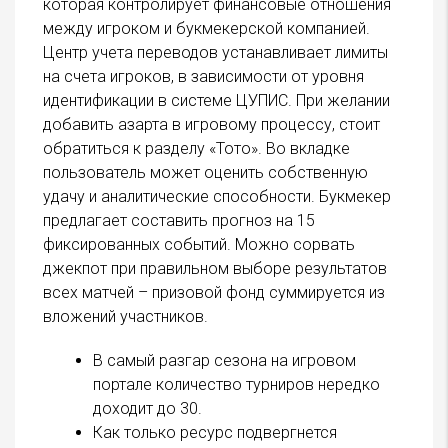
которая контролирует финансовые отношения
между игроком и букмекерской компанией.
Центр учета переводов устанавливает лимиты
на счета игроков, в зависимости от уровня
идентификации в системе ЦУПИС. При желании
добавить азарта в игровому процессу, стоит
обратиться к разделу «Тото». Во вкладке
пользователь может оценить собственную
удачу и аналитические способности. Букмекер
предлагает составить прогноз на 15
фиксированных событий. Можно сорвать
джекпот при правильном выборе результатов
всех матчей – призовой фонд суммируется из
вложений участников.
В самый разгар сезона на игровом
портале количество турниров нередко
доходит до 30.
Как только ресурс подвергнется