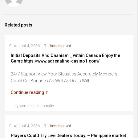
Related posts
August 4, 2026
Uncategorized
Initial Deposits And Onanism _ within Canada Enjoy the
Game https://www.adrenaline-casino1.com/
24/7 Support View Your Statistics Accurately Members
Could Get Bonuses As Well As Deals With...
Continue reading
by wordpress automatic
August 4, 2026
Uncategorized
Players Could Try Live Dealers Today. – Philippine market