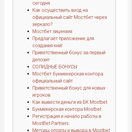
сегодня
Как осуществить вход на
официальный сайт Мостбет через
зеркало?
Мостбет лицензия
Предлагает приложение для
создания книг
Приветственный бонус за первый
депозит
СОЛИДНЫЕ БОНУСЫ
Мостбет букмекерская контора
официальный сайт
Приветственный бонус для новых
игроков
Как вывести деньги из БК Mostbet
Букмекерская контора Mostbet
Регистрация и начало работы в
MostBet Partners
Методы оплаты и вывода в Mostbet