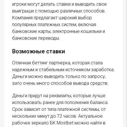
игроки могут делать ставки и выводить свои
выигрыши с помощью различных способов.
Компания предлагает широкий выбор
популярных платежных систем, включая
банковские карты, электронные кошельки и
банковские переводы.
Возможные ставки
Отличная беттинг партнерка, которая стала
надежным и стабильным источником заработка.
Деньги можно выводить только по запросу,
зато очень много способов вывода средств.
Деньги придут на реквизиты, которые лучше
использовать ранее для пополнения баланса.
Срок зависит от типа платежной системы, от
нескольких минут до 72 часов. Актуальное
рабочее зеркало БК Mostbet можно найти в