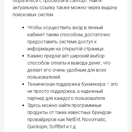
обратиться с просьбой в саппорт. Найти
актуальную ссылку также можно через выдачу
поисковых систем.
Чтобы осуществить вход в личный
кабинет таким способом, достаточно
предоставить системе доступ к
информации на открытой странице.
Казино предлагает широкий выбор
способов оплаты и вывода денег, что
делает его очень удобным для всех
пользователей.
Техническая поддержка букмекера – это
не просто поддержка, а надежный
партнер для каждого пользователя.
Здесь можно найти программные
продукты от таких известных брендов-
провайдеров как NetEnt, Novomatic,
Quickspin, SoftBet и т.д.