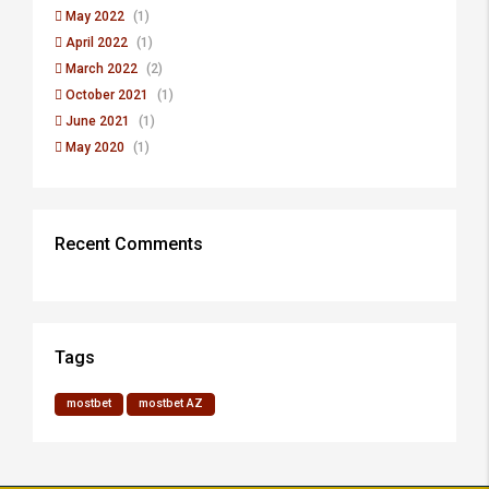
May 2022
(1)
April 2022
(1)
March 2022
(2)
October 2021
(1)
June 2021
(1)
May 2020
(1)
Recent Comments
Tags
mostbet
mostbet AZ