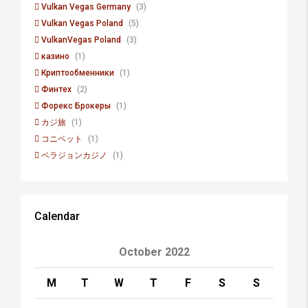
Vulkan Vegas Germany
(3)
Vulkan Vegas Poland
(5)
VulkanVegas Poland
(3)
казино
(1)
Криптообменники
(1)
Финтех
(2)
Форекс Брокеры
(1)
カジ旅
(1)
コニベット
(1)
ベラジョンカジノ
(1)
Calendar
October 2022
M
T
W
T
F
S
S