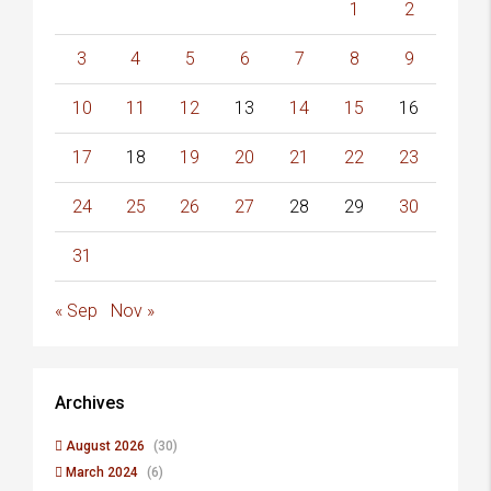
1
2
3
4
5
6
7
8
9
10
11
12
13
14
15
16
17
18
19
20
21
22
23
24
25
26
27
28
29
30
31
« Sep
Nov »
Archives
August 2026
(30)
March 2024
(6)