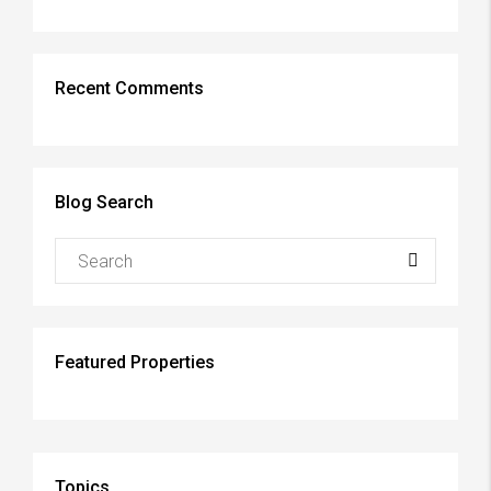
Recent Comments
Blog Search
Featured Properties
Topics