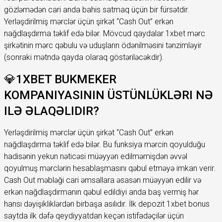
gözləmədən cari anda bahis satmaq üçün bir fürsətdir.
Yerləşdirilmiş mərclər üçün şirkət “Cash Out” erkən
nağdlaşdırma təklif edə bilər. Mövcud qaydalar 1xbet mərc
şirkətinin mərc qəbulu və uduşların ödənilməsini tənzimləyir
(sonraki mətndə qayda olaraq göstəriləcəkdir).
💎1XBET BUKMEKER
KOMPANIYASININ ÜSTÜNLÜKLƏRI NƏ
ILƏ ƏLAQƏLIDIR?
Yerləşdirilmiş mərclər üçün şirkət “Cash Out” erkən
nağdlaşdırma təklif edə bilər. Bu funksiya mərcin qoyulduğu
hadisənin yekun nəticəsi müəyyən edilməmişdən əvvəl
qoyulmuş mərclərin hesablaşmasını qəbul etməyə imkan verir.
Cash Out məbləği cari əmsallara əsasən müəyyən edilir və
erkən nağdlaşdırmanın qəbul edildiyi anda baş vermiş hər
hansı dəyişikliklərdən birbaşa asılıdır. İlk depozit 1xbet bonus
saytda ilk dəfə qeydiyyatdan keçən istifadəçilər üçün