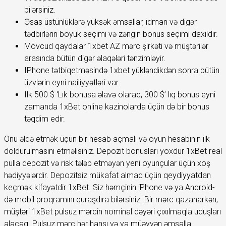
bilərsiniz.
Əsas üstünlüklərə yüksək əmsallar, idman və digər
tədbirlərin böyük seçimi və zəngin bonus seçimi daxildir.
Mövcud qaydalar 1xbet AZ mərc şirkəti və müştərilər
arasında bütün digər əlaqələri tənzimləyir.
IPhone tətbiqetməsində 1xbet yükləndikdən sonra bütün
üzvlərin eyni nailiyyətləri var.
Ilk 500 $ ‘Lık bonusa əlavə olaraq, 300 $’ lıq bonus eyni
zamanda 1xBet online kazinolarda üçün də bir bonus
təqdim edir.
Onu əldə etmək üçün bir hesab açmalı və oyun hesabının ilk
doldurulmasını etməlisiniz. Depozit bonusları yoxdur 1xBet real
pulla depozit və risk tələb etməyən yeni oyunçular üçün xoş
hədiyyələrdir. Depozitsiz mükafat almaq üçün qeydiyyatdan
keçmək kifayətdir 1xBet. Siz həmçinin iPhone və ya Android-
də mobil proqramını quraşdıra bilərsiniz. Bir mərc qazanarkən,
müştəri 1xBet pulsuz mərcin nominal dəyəri çıxılmaqla uduşları
alacaq. Pulsuz mərc hər hansı və ya müəyyən əmsalla