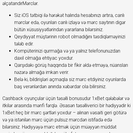
əlçatandırMərclər.
Siz iOS tətbiqi ilə hərəkət halında hesabınızı artıra, canlı
mərclər edə, oyunları canlı izləyə və mərc saytının digər
bütün xüsusiyyətlərindən yararlana bilərsiniz.
Qeydiyyat müştərinin robot olmadığını təsdiqləməyinizi
tələb edir.
Kompüterinizi qurmağa və ya yalnız telefonunuzdan
daxil olmağa ehtiyac yoxdur.
Qarşıdakı görüş haqqında bir fikir əldə etməyə, nüansları
nəzərə almağa imkan verir.
Belə ki, bildirişləri açmaqla siz mərc etdiyiniz oyunlarda
baş verənlərdən anında xəbərdar ola bilirsiniz.
Cashback oyunçular üçün təsəlli bonusudur 1xBet qələbələr və
itkilər arasında mənfi fərqlə. Əsasən təsəlliverici bir hədiyyədir ki
1xBet heç bir mərc şərtləri yoxdur – alınan vəsaiti geri götürə
və ya istənilən mərc üçün pulsuz mərcdən istifadə edə
bilərsiniz. Hədiyyəyə mərc etmək üçün müəyyən müddət