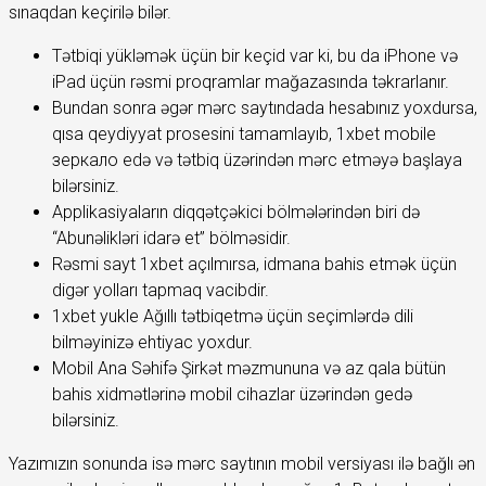
sınaqdan keçirilə bilər.
Tətbiqi yükləmək üçün bir keçid var ki, bu da iPhone və
iPad üçün rəsmi proqramlar mağazasında təkrarlanır.
Bundan sonra əgər mərc saytındada hesabınız yoxdursa,
qısa qeydiyyat prosesini tamamlayıb, 1xbet mobile
зеркало edə və tətbiq üzərindən mərc etməyə başlaya
bilərsiniz.
Applikasiyaların diqqətçəkici bölmələrindən biri də
“Abunəlikləri idarə et” bölməsidir.
Rəsmi sayt 1xbet açılmırsa, idmana bahis etmək üçün
digər yolları tapmaq vacibdir.
1xbet yukle Ağıllı tətbiqetmə üçün seçimlərdə dili
bilməyinizə ehtiyac yoxdur.
Mobil Ana Səhifə Şirkət məzmununa və az qala bütün
bahis xidmətlərinə mobil cihazlar üzərindən gedə
bilərsiniz.
Yazımızın sonunda isə mərc saytının mobil versiyası ilə bağlı ən