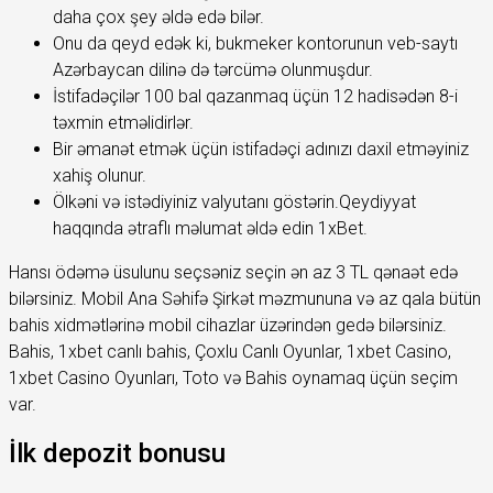
daha çox şey əldə edə bilər.
Onu da qeyd edək ki, bukmeker kontorunun veb-saytı
Azərbaycan dilinə də tərcümə olunmuşdur.
İstifadəçilər 100 bal qazanmaq üçün 12 hadisədən 8-i
təxmin etməlidirlər.
Bir əmanət etmək üçün istifadəçi adınızı daxil etməyiniz
xahiş olunur.
Ölkəni və istədiyiniz valyutanı göstərin.Qeydiyyat
haqqında ətraflı məlumat əldə edin 1xBet.
Hansı ödəmə üsulunu seçsəniz seçin ən az 3 TL qənaət edə
bilərsiniz. Mobil Ana Səhifə Şirkət məzmununa və az qala bütün
bahis xidmətlərinə mobil cihazlar üzərindən gedə bilərsiniz.
Bahis, 1xbet canlı bahis, Çoxlu Canlı Oyunlar, 1xbet Casino,
1xbet Casino Oyunları, Toto və Bahis oynamaq üçün seçim
var.
İlk depozit bonusu