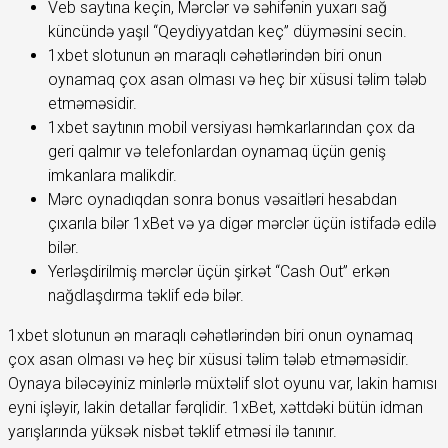
Veb saytına keçin, Mərclər və səhifənin yuxarı sağ
küncündə yaşıl “Qeydiyyatdan keç” düyməsini secin.
1xbet slotunun ən maraqlı cəhətlərindən biri onun
oynamaq çox asan olması və heç bir xüsusi təlim tələb
etməməsidir.
1xbet saytının mobil versiyası həmkarlarından çox da
geri qalmır və telefonlardan oynamaq üçün geniş
imkanlara malikdir.
Mərc oynadıqdan sonra bonus vəsaitləri hesabdan
çıxarıla bilər 1xBet və ya digər mərclər üçün istifadə edilə
bilər.
Yerləşdirilmiş mərclər üçün şirkət “Cash Out” erkən
nağdlaşdırma təklif edə bilər.
1xbet slotunun ən maraqlı cəhətlərindən biri onun oynamaq
çox asan olması və heç bir xüsusi təlim tələb etməməsidir.
Oynaya biləcəyiniz minlərlə müxtəlif slot oyunu var, lakin hamısı
eyni işləyir, lakin detallar fərqlidir. 1xBet, xəttdəki bütün idman
yarışlarında yüksək nisbət təklif etməsi ilə tanınır.