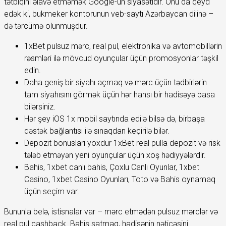
tətbiqini əlavə etməmək Google-un siyasətidir. Onu da qeyd
edək ki, bukmeker kontorunun veb-saytı Azərbaycan dilinə –
də tərcümə olunmuşdur.
1xBet pulsuz mərc, real pul, elektronika və avtomobillərin
rəsmləri ilə mövcud oyunçular üçün promosyonlar təşkil
edin.
Daha geniş bir siyahı açmaq və mərc üçün tədbirlərin
tam siyahısını görmək üçün hər hansı bir hadisəyə basa
bilərsiniz.
Hər şey iOS 1x mobil saytında edilə bilsə də, birbaşa
dəstək bağlantısı ilə sınaqdan keçirilə bilər.
Depozit bonusları yoxdur 1xBet real pulla depozit və risk
tələb etməyən yeni oyunçular üçün xoş hədiyyələrdir.
Bahis, 1xbet canlı bahis, Çoxlu Canlı Oyunlar, 1xbet
Casino, 1xbet Casino Oyunları, Toto və Bahis oynamaq
üçün seçim var.
Bununla belə, istisnalar var – mərc etmədən pulsuz mərclər və
real pul cashback. Bahis satmaq, hadisənin nəticəsini