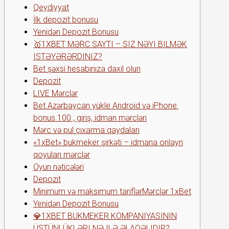
Qeydiyyat
İlk depozit bonusu
Yenidən Depozit Bonusu
🥇1XBET MƏRC SAYTI – SIZ NƏYI BILMƏK
ISTƏYƏRƏRDINIZ?
Bet şəxsi hesabınıza daxil olun
Depozit
LIVE Mərclər
Bet Azərbaycan yükle Android və iPhone:
bonus 100 , giriş, idman mərcləri
Mərc və pul çıxarma qaydaları
«1xBet» bukmeker şirkəti – idmana onlayn
qoyulan mərclər
Oyun nəticələri
Depozit
Minimum və maksimum tariflərMərclər 1xBet
Yenidən Depozit Bonusu
💎1XBET BUKMEKER KOMPANIYASININ
ÜSTÜNLÜKLƏRI NƏ ILƏ ƏLAQƏLIDIR?