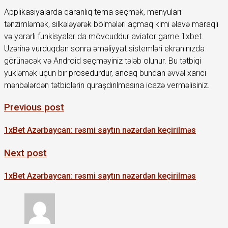
Applikasiyalarda qaranlıq tema seçmək, menyuları
tənzimləmək, silkələyərək bölmələri açmaq kimi əlavə maraqlı
və yararlı funkisyalar da mövcuddur aviator game 1xbet.
Üzərinə vurduqdan sonra əməliyyat sistemləri ekranınızda
görünəcək və Android seçməyiniz tələb olunur. Bu tətbiqi
yükləmək üçün bir prosedurdur, ancaq bundan əvvəl xarici
mənbələrdən tətbiqlərin quraşdırılmasına icazə verməlisiniz.
Previous post
1xBet Azərbaycan: rəsmi saytın nəzərdən keçirilməs
Next post
1xBet Azərbaycan: rəsmi saytın nəzərdən keçirilməs