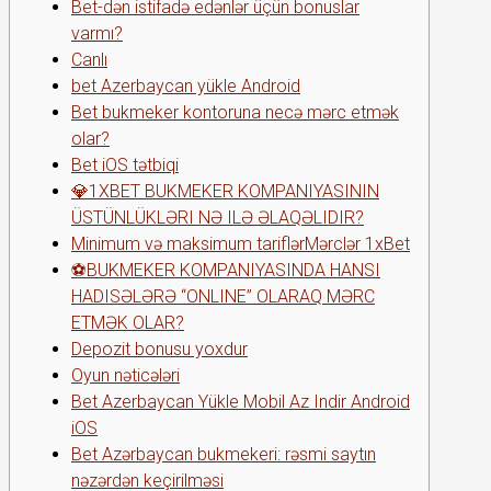
Bet-dən istifadə edənlər üçün bonuslar
varmı?
Canlı
bet Azerbaycan yükle Android
Bet bukmeker kontoruna necə mərc etmək
olar?
Bet iOS tətbiqi
💎1XBET BUKMEKER KOMPANIYASININ
ÜSTÜNLÜKLƏRI NƏ ILƏ ƏLAQƏLIDIR?
Minimum və maksimum tariflərMərclər 1xBet
⚽BUKMEKER KOMPANIYASINDA HANSI
HADISƏLƏRƏ “ONLINE” OLARAQ MƏRC
ETMƏK OLAR?
Depozit bonusu yoxdur
Oyun nəticələri
Bet Azerbaycan Yükle Mobil Az Indir Android
iOS
Bet Azərbaycan bukmekeri: rəsmi saytın
nəzərdən keçirilməsi