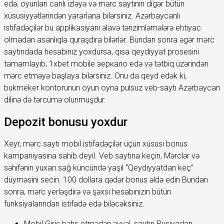
edə, oyunları canlı izləyə və mərc saytının digər bütün
xüsusiyyətlərindən yararlana bilərsiniz. Azərbaycanlı
istifadəçilər bu applikasiyanı əlavə tənzimləmələrə ehtiyac
olmadan asanlıqla quraşdıra bilərlər. Bundan sonra əgər mərc
saytındada hesabınız yoxdursa, qısa qeydiyyat prosesini
tamamlayıb, 1xbet mobile зеркало edə və tətbiq üzərindən
mərc etməyə başlaya bilərsiniz. Onu da qeyd edək ki,
bukmeker kontorunun oyun oyna pulsuz veb-saytı Azərbaycan
dilinə də tərcümə olunmuşdur.
Depozit bonusu yoxdur
Xeyr, mərc saytı mobil istifadəçilər üçün xüsusi bonus
kampaniyasına sahib deyil. Veb saytına keçin, Mərclər və
səhifənin yuxarı sağ küncündə yaşıl “Qeydiyyatdan keç”
düyməsini secin. 100 dollara qədər bonus əldə edin Bundan
sonra, mərc yerləşdirə və şəxsi hesabınızın bütün
funksiyalarından istifadə edə biləcəksiniz.
Mobil Giriş bəhs etmədən əvvəl, saytın Rusiyadan